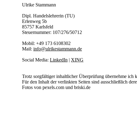
Ulrike Stammann
Dipl. Handelslehrerin (TU)
Erlenweg 5b
85757 Karlsfeld
Steuernummer: 107/276/50712
Mobil: +49 173 6108302
Mail:
info@ulrikestammann.de
Social Media:
LinkedIn
|
XING
Trotz sorgfältiger inhaltlicher Überprüfung übernehme ich k
Für den Inhalt der verlinkten Seiten sind ausschließlich der
Fotos von pexels.com und briski.de